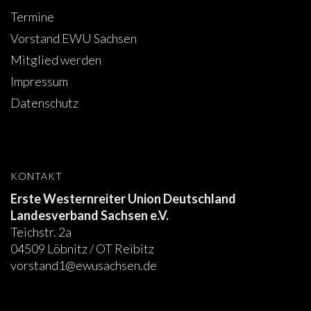
Termine
JUNGPFERDEPROGRAMM
Vorstand EWU Sachsen
TURNIERFACHLEUTE
Mitglied werden
JUGEND
Impressum
Datenschutz
VERANSTALTUNGEN
KIDS CLUB
WALK-TROT UND FÜHRZÜGEL CUP
KONTAKT
BREITENSPORT
Erste Westernreiter Union Deutschland
Landesverband Sachsen e.V.
CHARITY SONDERPRÜFUNG
Teichstr. 2a
04509 Löbnitz / OT Reibitz
Ü50 – ANGEBOTE
vorstand1@ewusachsen.de
REITZEIT UND EHRENSACHE
AUSBILDUNG