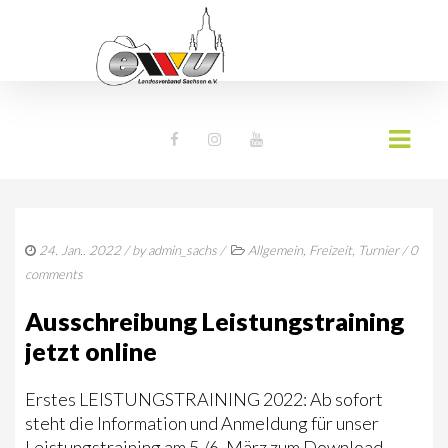
AKTUELLES
24. Jan.. 2022
/ by
admin_sachs
/
Allgemein
,
Freizeit
,
Turnier
/
0
NEWS
comments
TERMINE
Ausschreibung Leistungstraining
jetzt online
WESTERNREITER ONLINE
DOWNLOADS
Erstes LEISTUNGSTRAINING 2022: Ab sofort
steht die Information und Anmeldung für unser
EWU SACHSEN
Leistungstraining am 5./6. März zum Download