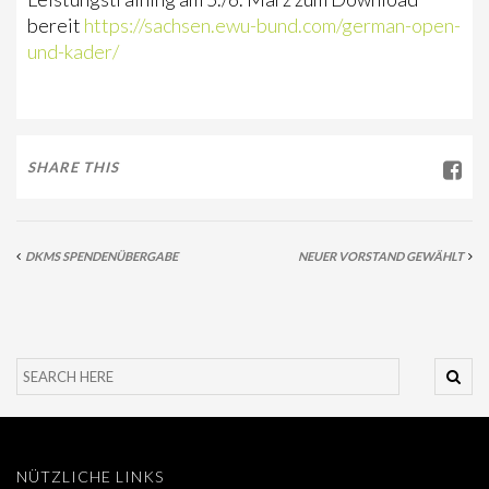
bereit
https://sachsen.ewu-bund.com/german-open-
VORSTAND
und-kader/
SPONSOREN
SPONSOR WERDEN
ANDERE LANDESVERBÄNDE
SHARE THIS
MITGLIED WERDEN
SATZUNG/RECHTSORDNUNG
DKMS SPENDENÜBERGABE
NEUER VORSTAND GEWÄHLT
TURNIERSPORT
AUSSCHREIBUNG, ZEITPLÄNE, PATTERN & ERGEBNISSE
LANDESMEISTERSCHAFT
GERMAN OPEN UND KADER
NÜTZLICHE LINKS
CUP UND TROPHY