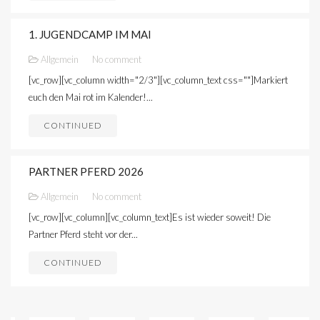
1. JUGENDCAMP IM MAI
Allgemein
No comment
[vc_row][vc_column width="2/3"][vc_column_text css=""]Markiert
euch den Mai rot im Kalender!...
CONTINUED
PARTNER PFERD 2026
Allgemein
No comment
[vc_row][vc_column][vc_column_text]Es ist wieder soweit! Die
Partner Pferd steht vor der...
CONTINUED