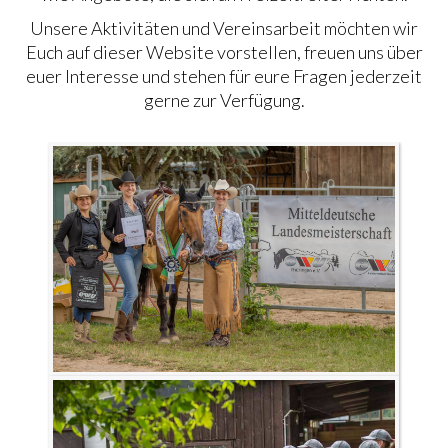
Unsere Aktivitäten und Vereinsarbeit möchten wir
JUNGPFERDEPROGRAMM
Euch auf dieser Website vorstellen, freuen uns über
TURNIERFACHLEUTE
euer Interesse und stehen für eure Fragen jederzeit
gerne zur Verfügung.
JUGEND
VERANSTALTUNGEN
KIDS CLUB
WALK-TROT UND FÜHRZÜGEL CUP
BREITENSPORT
CHARITY SONDERPRÜFUNG
Ü50 – ANGEBOTE
REITZEIT UND EHRENSACHE
AUSBILDUNG