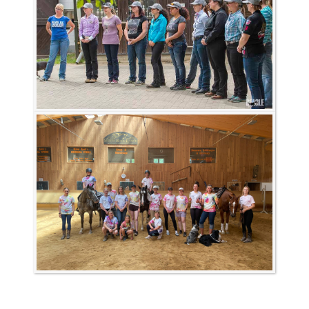
KURSE IN SACHSEN
TRAINER UND TRAINERINNEN
WESTERN-REITABZEICHEN
TRAINERAUSBILDUNG
AUSBILDUNG TURNIERFACHLEUTE
RANCHES
WESTERNREITEN
KONTAKT
IMPRESSUM
DATENSCHUTZ
LOGIN