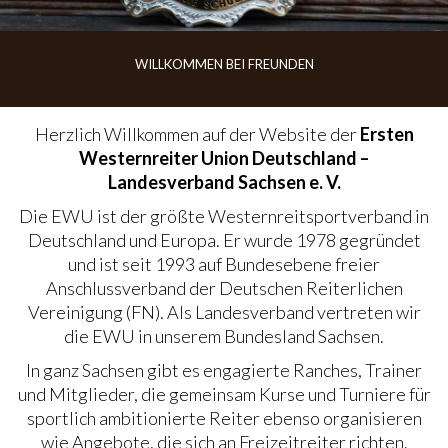
VORSTAND
WILLKOMMEN BEI FREUNDEN
SPONSOREN
SPONSOR WERDEN
Herzlich Willkommen auf der Website der
Ersten
ANDERE LANDESVERBÄNDE
Westernreiter Union Deutschland –
Landesverband Sachsen e. V.
MITGLIED WERDEN
Die EWU ist der größte Westernreitsportverband in
SATZUNG/RECHTSORDNUNG
Deutschland und Europa. Er wurde 1978 gegründet
und ist seit 1993 auf Bundesebene freier
TURNIERSPORT
Anschlussverband der Deutschen Reiterlichen
Vereinigung (FN). Als Landesverband vertreten wir
AUSSCHREIBUNG, ZEITPLÄNE, PATTERN & ERGEBNISSE
die EWU in unserem Bundesland Sachsen.
LANDESMEISTERSCHAFT
In ganz Sachsen gibt es engagierte Ranches, Trainer
und Mitglieder, die gemeinsam Kurse und Turniere für
GERMAN OPEN UND KADER
sportlich ambitionierte Reiter ebenso organisieren
CUP UND TROPHY
wie Angebote, die sich an Freizeitreiter richten.