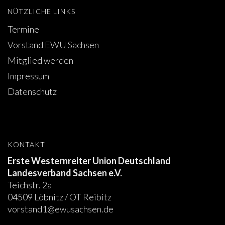
NÜTZLICHE LINKS
JUNGPFERDEPROGRAMM
Termine
TURNIERFACHLEUTE
Vorstand EWU Sachsen
JUGEND
Mitglied werden
Impressum
VERANSTALTUNGEN
Datenschutz
KIDS CLUB
WALK-TROT UND FÜHRZÜGEL CUP
BREITENSPORT
KONTAKT
Erste Westernreiter Union Deutschland
CHARITY SONDERPRÜFUNG
Landesverband Sachsen e.V.
Ü50 – ANGEBOTE
Teichstr. 2a
04509 Löbnitz / OT Reibitz
REITZEIT UND EHRENSACHE
vorstand1@ewusachsen.de
AUSBILDUNG